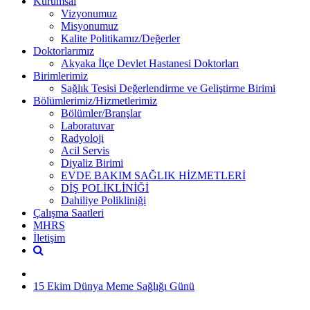
Kurumsal
Vizyonumuz
Misyonumuz
Kalite Politikamız/Değerler
Doktorlarımız
Akyaka İlçe Devlet Hastanesi Doktorları
Birimlerimiz
Sağlık Tesisi Değerlendirme ve Geliştirme Birimi
Bölümlerimiz/Hizmetlerimiz
Bölümler/Branşlar
Laboratuvar
Radyoloji
Acil Servis
Diyaliz Birimi
EVDE BAKIM SAĞLIK HİZMETLERİ
DİŞ POLİKLİNİĞİ
Dahiliye Polikliniği
Çalışma Saatleri
MHRS
İletişim
15 Ekim Dünya Meme Sağlığı Günü