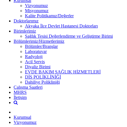
Kurumsal
Vizyonumuz
Misyonumuz
Kalite Politikamız/Değerler
Doktorlarımız
Akyaka İlçe Devlet Hastanesi Doktorları
Birimlerimiz
Sağlık Tesisi Değerlendirme ve Geliştirme Birimi
Bölümlerimiz/Hizmetlerimiz
Bölümler/Branşlar
Laboratuvar
Radyoloji
Acil Servis
Diyaliz Birimi
EVDE BAKIM SAĞLIK HİZMETLERİ
DİŞ POLİKLİNİĞİ
Dahiliye Polikliniği
Çalışma Saatleri
MHRS
İletişim
Kurumsal
Vizyonumuz